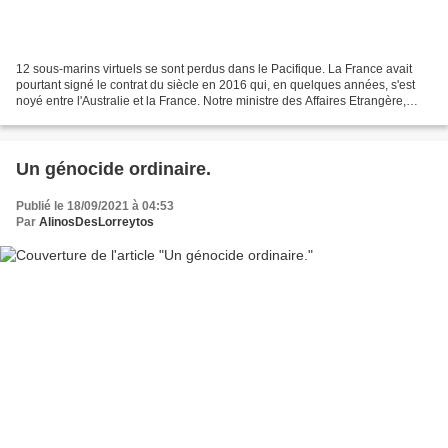
12 sous-marins virtuels se sont perdus dans le Pacifique. La France avait
pourtant signé le contrat du siècle en 2016 qui, en quelques années, s'est
noyé entre l'Australie et la France. Notre ministre des Affaires Etrangère,
Jean-Yves Le Drian n'en revient....
Un génocide ordinaire.
Publié le 18/09/2021 à 04:53
Par
AlinosDesLorreytos