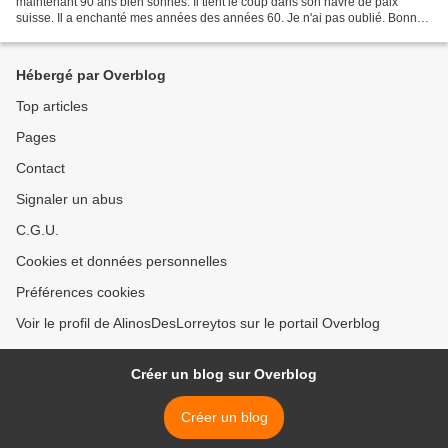
maintenant 90 ans bien sonnés. Il tient le coup dans son havre de paix
suisse. Il a enchanté mes années des années 60. Je n'ai pas oublié. Bonne
santé. Comme on dit au moment de vœux de...
Hébergé par Overblog
Top articles
Pages
Contact
Signaler un abus
C.G.U.
Cookies et données personnelles
Préférences cookies
Voir le profil de AlinosDesLorreytos sur le portail Overblog
Créer un blog sur Overblog
Créer un blog