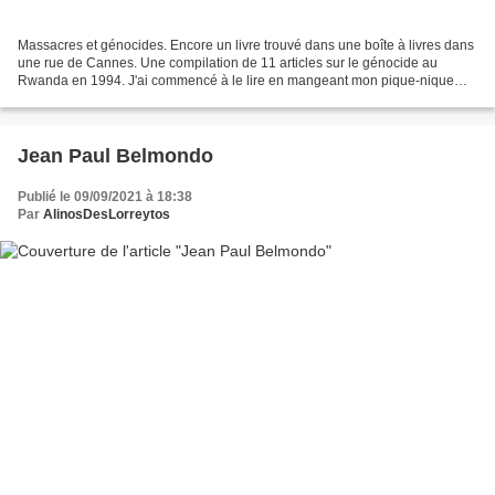
Massacres et génocides. Encore un livre trouvé dans une boîte à livres dans
une rue de Cannes. Une compilation de 11 articles sur le génocide au
Rwanda en 1994. J'ai commencé à le lire en mangeant mon pique-nique
assis sur un banc. Pas vraiment facile...
Jean Paul Belmondo
Publié le 09/09/2021 à 18:38
Par
AlinosDesLorreytos