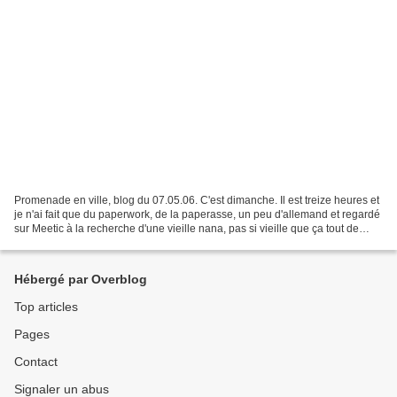
Promenade en ville, blog du 07.05.06. C'est dimanche. Il est treize heures et
je n'ai fait que du paperwork, de la paperasse, un peu d'allemand et regardé
sur Meetic à la recherche d'une vieille nana, pas si vieille que ça tout de
même. Je me suis aussi...
Hébergé par Overblog
Top articles
Pages
Contact
Signaler un abus