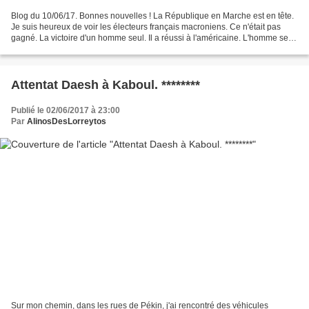
Blog du 10/06/17. Bonnes nouvelles ! La République en Marche est en tête.
Je suis heureux de voir les électeurs français macroniens. Ce n'était pas
gagné. La victoire d'un homme seul. Il a réussi à l'américaine. L'homme seul
qui sauve sont pays. (je me...
Attentat Daesh à Kaboul. ********
Publié le 02/06/2017 à 23:00
Par
AlinosDesLorreytos
Sur mon chemin, dans les rues de Pékin, j'ai rencontré des véhicules