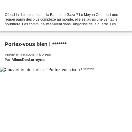
Où est la diplomatie dans la Bande de Gaza ? Le Moyen Orient est une
région parmi des plus complexe au monde, elle est aussi une véritable
poudrière. Les communautés vivent dans l'angoisse de la guerre. Les
religions sont le lit des conflits. Vous allez...
Portez-vous bien ! *******
Publié le 09/06/2017 à 23:00
Par
AlinosDesLorreytos