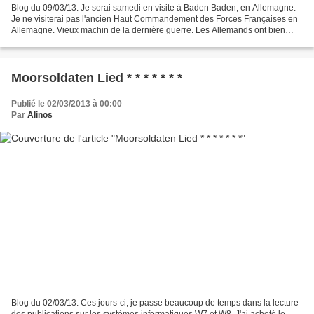
Blog du 09/03/13. Je serai samedi en visite à Baden Baden, en Allemagne.
Je ne visiterai pas l'ancien Haut Commandement des Forces Françaises en
Allemagne. Vieux machin de la dernière guerre. Les Allemands ont bien
supporté l'occupation de leur pays par...
Moorsoldaten Lied * * * * * * *
Publié le 02/03/2013 à 00:00
Par
Alinos
Blog du 02/03/13. Ces jours-ci, je passe beaucoup de temps dans la lecture
des publications sur les systèmes informatiques W7 et W8. J'ai acheté le