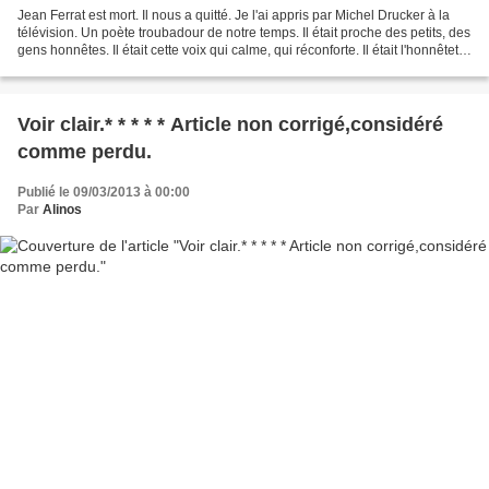
Jean Ferrat est mort. Il nous a quitté. Je l'ai appris par Michel Drucker à la
télévision. Un poète troubadour de notre temps. Il était proche des petits, des
gens honnêtes. Il était cette voix qui calme, qui réconforte. Il était l'honnêteté,
la simplicité...
Voir clair.* * * * * Article non corrigé,considéré
comme perdu.
Publié le 09/03/2013 à 00:00
Par
Alinos