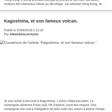
moteurs très silencieux même au décollage. J'ai retrouvé Hong Kong. Je me
sens chez moi ici. A mon arrivée...
Kagoshima, et son fameux volcan.
Publié le 05/06/2019 à 12:20
Par
AlinosDesLorreytos
Je suis arrivé à bon port à Kagoshima. L'avion n'était pas plein. La
compagnie aérienne à bas coût, HK Express, court des risques. Une
compagnie low cost a l'obligation de faire voler ses avions à pleine charge.