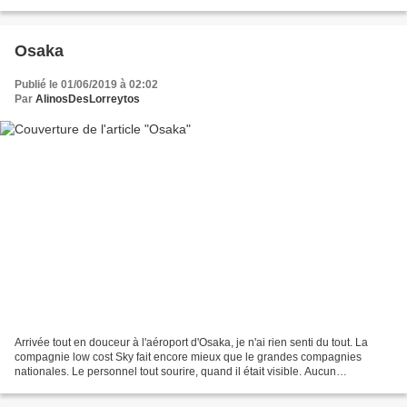
J'ai facilement trouvé mon hôtel. Le quartier...
Osaka
Publié le 01/06/2019 à 02:02
Par
AlinosDesLorreytos
Arrivée tout en douceur à l'aéroport d'Osaka, je n'ai rien senti du tout. La
compagnie low cost Sky fait encore mieux que le grandes compagnies
nationales. Le personnel tout sourire, quand il était visible. Aucun
accompagnement de sécurité, tout de même....