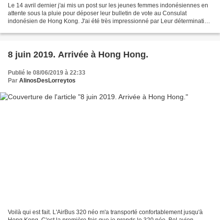
Le 14 avril dernier j'ai mis un post sur les jeunes femmes indonésiennes en
attente sous la pluie pour déposer leur bulletin de vote au Consulat
indonésien de Hong Kong. J'ai été très impressionné par Leur détermination
pour participer au scrutin. J'ai...
8 juin 2019. Arrivée à Hong Hong.
Publié le 08/06/2019 à 22:33
Par
AlinosDesLorreytos
Voilà qui est fait. L'AirBus 320 néo m'a transporté confortablement jusqu'à
Hong Kong. C'est la première fois que je prends le 320 néo. Bel avion,