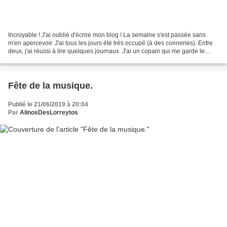
Incroyable ! J'ai oublié d'écrire mon blog ! La semaine s'est passée sans
m'en apercevoir. J'ai tous les jours été très occupé (à des conneries). Entre
deux, j'ai réussi à lire quelques journaux. J'ai un copain qui me garde le
Parisien et La Croix. La...
Fête de la musique.
Publié le 21/06/2019 à 20:04
Par
AlinosDesLorreytos