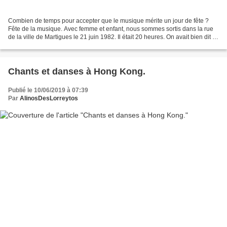
Combien de temps pour accepter que le musique mérite un jour de fête ?
Fête de la musique. Avec femme et enfant, nous sommes sortis dans la rue
de la ville de Martigues le 21 juin 1982. Il était 20 heures. On avait bien dit à
la télé qu'une fête de la...
Chants et danses à Hong Kong.
Publié le 10/06/2019 à 07:39
Par
AlinosDesLorreytos