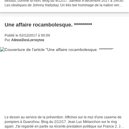
dessus, comme la mort. Blog du 9/12/17. Samedi 9 décembre 2017 à 14h30.
Les obsèques de Johnny Hallyday. Un très bel hommage de la nation rendu
par le Président de la République, Emmanuel...
Une affaire rocambolesque. *********
Publié le 02/12/2017 à 00:00
Par
AlinosDesLorreytos
Le dessin au service de la prévention. Affiches sur le mur d'une caserne de
pompiers à Guanzhou. Blog du 2/12/17. Jean Luc Mélanchon sur le ring
again. J'ai regardé en partie sa récente prestation politique sur France 2. Je