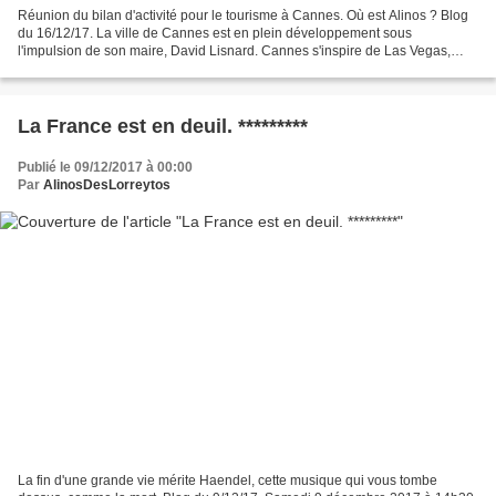
Réunion du bilan d'activité pour le tourisme à Cannes. Où est Alinos ? Blog
du 16/12/17. La ville de Cannes est en plein développement sous
l'impulsion de son maire, David Lisnard. Cannes s'inspire de Las Vegas,
sans ses casinos. C'est possible. Le grand...
La France est en deuil. *********
Publié le 09/12/2017 à 00:00
Par
AlinosDesLorreytos
La fin d'une grande vie mérite Haendel, cette musique qui vous tombe