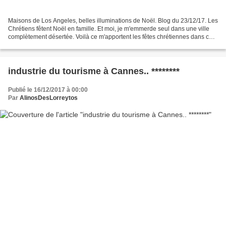
Maisons de Los Angeles, belles illuminations de Noël. Blog du 23/12/17. Les
Chrétiens fêtent Noël en famille. Et moi, je m'emmerde seul dans une ville
complètement désertée. Voilà ce m'apportent les fêtes chrétiennes dans ce
pays. Je ne peux même pas...
industrie du tourisme à Cannes.. ********
Publié le 16/12/2017 à 00:00
Par
AlinosDesLorreytos