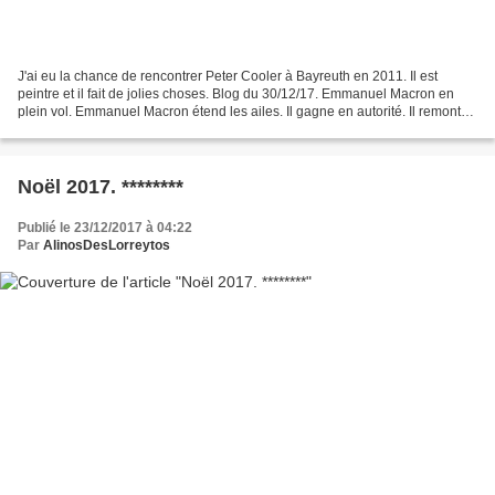
J'ai eu la chance de rencontrer Peter Cooler à Bayreuth en 2011. Il est
peintre et il fait de jolies choses. Blog du 30/12/17. Emmanuel Macron en
plein vol. Emmanuel Macron étend les ailes. Il gagne en autorité. Il remonte
le fleuve à grands coups de...
Noël 2017. ********
Publié le 23/12/2017 à 04:22
Par
AlinosDesLorreytos