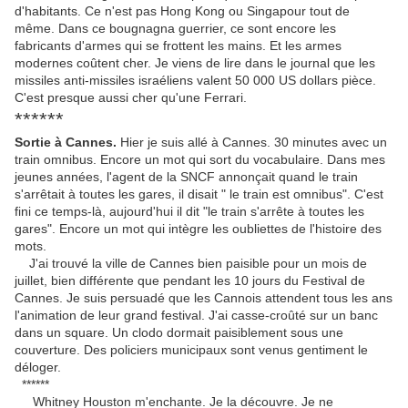
d'habitants. Ce n'est pas Hong Kong ou Singapour tout de
même. Dans ce bougnagna guerrier, ce sont encore les
fabricants d'armes qui se frottent les mains. Et les armes
modernes coûtent cher. Je viens de lire dans le journal que les
missiles anti-missiles israéliens valent 50 000 US dollars pièce.
C'est presque aussi cher qu'une Ferrari.
******
Sortie à Cannes.
Hier je suis allé à Cannes. 30 minutes avec un
train omnibus. Encore un mot qui sort du vocabulaire. Dans mes
jeunes années, l'agent de la SNCF annonçait quand le train
s'arrêtait à toutes les gares, il disait " le train est omnibus". C'est
fini ce temps-là, aujourd'hui il dit "le train s'arrête à toutes les
gares". Encore un mot qui intègre les oubliettes de l'histoire des
mots.
J'ai trouvé la ville de Cannes bien paisible pour un mois de
juillet, bien différente que pendant les 10 jours du Festival de
Cannes. Je suis persuadé que les Cannois attendent tous les ans
l'animation de leur grand festival. J'ai casse-croûté sur un banc
dans un square. Un clodo dormait paisiblement sous une
couverture. Des policiers municipaux sont venus gentiment le
déloger.
******
Whitney Houston m'enchante. Je la découvre. Je ne