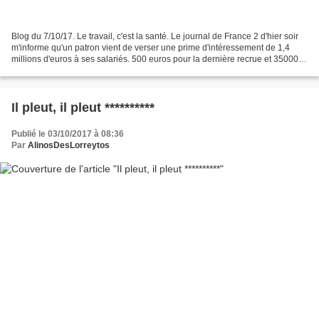
Blog du 7/10/17. Le travail, c'est la santé. Le journal de France 2 d'hier soir
m'informe qu'un patron vient de verser une prime d'intéressement de 1,4
millions d'euros à ses salariés. 500 euros pour la dernière recrue et 35000
euros pour le plus ancien....
Il pleut, il pleut **********
Publié le 03/10/2017 à 08:36
Par
AlinosDesLorreytos