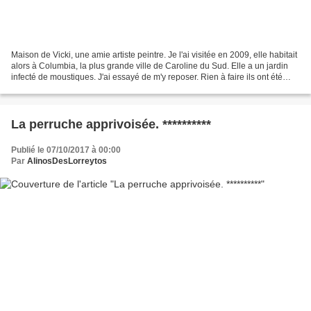
Maison de Vicki, une amie artiste peintre. Je l'ai visitée en 2009, elle habitait
alors à Columbia, la plus grande ville de Caroline du Sud. Elle a un jardin
infecté de moustiques. J'ai essayé de m'y reposer. Rien à faire ils ont été
plusieurs à m'attaquer....
La perruche apprivoisée. **********
Publié le 07/10/2017 à 00:00
Par
AlinosDesLorreytos