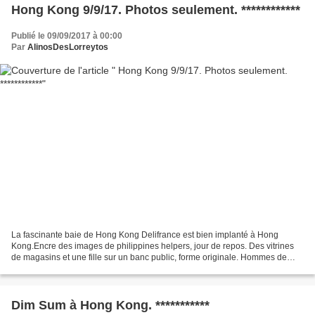
Hong Kong 9/9/17. Photos seulement. ************
Publié le 09/09/2017 à 00:00
Par
AlinosDesLorreytos
La fascinante baie de Hong Kong Delifrance est bien implanté à Hong
Kong.Encre des images de philippines helpers, jour de repos. Des vitrines
de magasins et une fille sur un banc public, forme originale. Hommes de
peine au repos, passage et philippine...
Dim Sum à Hong Kong. ***********