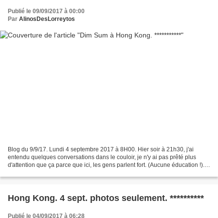
Publié le 09/09/2017 à 00:00
Par
AlinosDesLorreytos
Blog du 9/9/17. Lundi 4 septembre 2017 à 8H00. Hier soir à 21h30, j'ai
entendu quelques conversations dans le couloir, je n'y ai pas prêté plus
d'attention que ça parce que ici, les gens parlent fort. (Aucune éducation !).
Quelqu'un a finit par frapper...
Hong Kong. 4 sept. photos seulement. **********
Publié le 04/09/2017 à 06:28