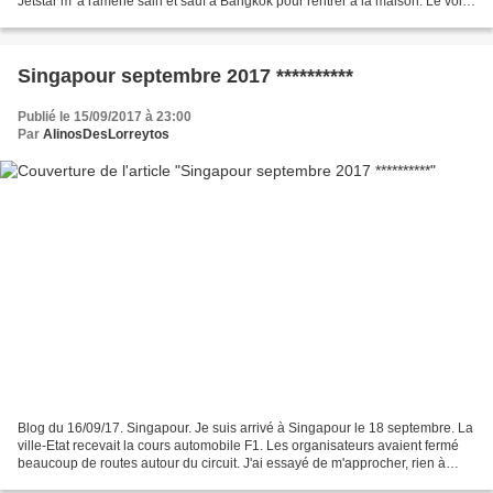
Jetstar m' a ramené sain et sauf à Bangkok pour rentrer à la maison. Le vol a
connu des turbulences, parfois inquiétantes....
Singapour septembre 2017 **********
Publié le 15/09/2017 à 23:00
Par
AlinosDesLorreytos
Blog du 16/09/17. Singapour. Je suis arrivé à Singapour le 18 septembre. La
ville-Etat recevait la cours automobile F1. Les organisateurs avaient fermé
beaucoup de routes autour du circuit. J'ai essayé de m'approcher, rien à
faire. Je n'ai pas vu une...