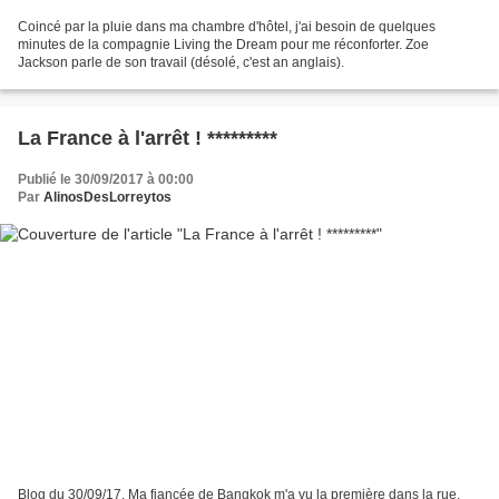
Coincé par la pluie dans ma chambre d'hôtel, j'ai besoin de quelques
minutes de la compagnie Living the Dream pour me réconforter. Zoe
Jackson parle de son travail (désolé, c'est an anglais).
La France à l'arrêt ! *********
Publié le 30/09/2017 à 00:00
Par
AlinosDesLorreytos
Blog du 30/09/17. Ma fiancée de Bangkok m'a vu la première dans la rue,