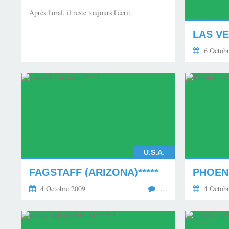
Après l'oral, il reste toujours l'écrit.
LAS VE
6 Octobr
U.S.A.
FAGSTAFF (ARIZONA)*****
PHOENI
4 Octobre 2009
…
4 Octobr