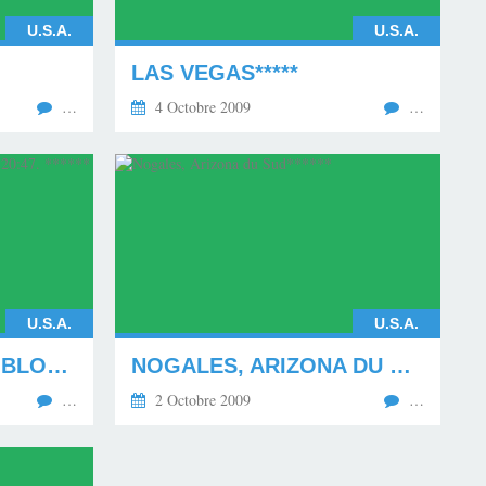
U.S.A.
U.S.A.
LAS VEGAS*****
…
4 Octobre 2009
…
U.S.A.
U.S.A.
NOGALES PHOTOS, BLOG DU 02.10.09, 20:47. ******
NOGALES, ARIZONA DU SUD******
…
2 Octobre 2009
…