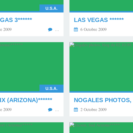
U.S.A.
GAS 3******
LAS VEGAS ******
e 2009
…
6 Octobre 2009
U.S.A.
X (ARIZONA)******
e 2009
…
2 Octobre 2009