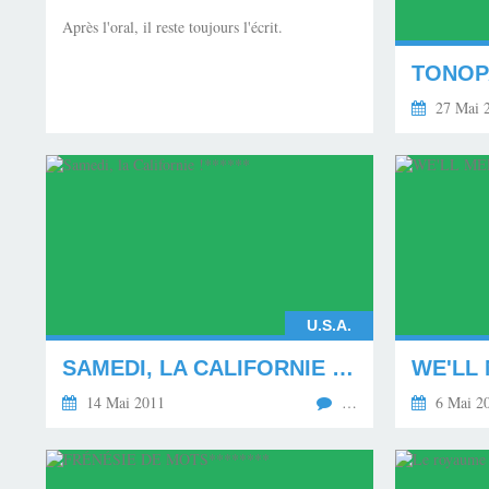
Après l'oral, il reste toujours l'écrit.
27 Mai 
U.S.A.
SAMEDI, LA CALIFORNIE !******
WE'LL 
14 Mai 2011
…
6 Mai 2