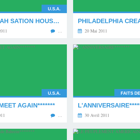
U.S.A.
TONOPAH SATION HOUSE (1)* * * *
2011
…
20 Mai 2011
U.S.A.
FAITS D
MEET AGAIN*******
L'ANNIVERSAIRE****
011
…
30 Avril 2011