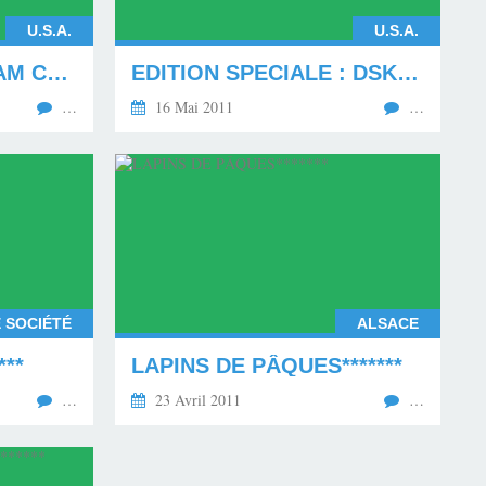
U.S.A.
U.S.A.
PHILADELPHIA CREAM CHEESE* * * * * *
EDITION SPECIALE : DSK*******
…
16 Mai 2011
…
E SOCIÉTÉ
ALSACE
***
LAPINS DE PÂQUES*******
…
23 Avril 2011
…