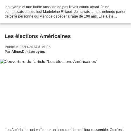
Incroyable et une honte aussi de ne pas l'avoir connu avant. Je ne
connaissais pas du tout Madeleine Riffaud. Je n'avais jamais entendu parler
de cette personne qui vient de décéder à l'âge de 100 ans. Elle a été
résistante à 18 ans, poétesse et journaliste....
Les élections Américaines
Publié le 06/11/2024 à 19:05
Par
AlinosDesLorreytos
Les Américains ont voté pour un homme riche qui leur ressemble. Ce n'est