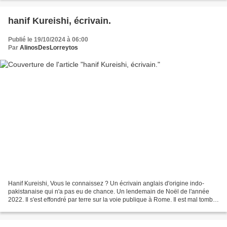
hanif Kureishi, écrivain.
Publié le 19/10/2024 à 06:00
Par
AlinosDesLorreytos
Hanif Kureishi, Vous le connaissez ? Un écrivain anglais d'origine indo-
pakistanaise qui n'a pas eu de chance. Un lendemain de Noël de l'année
2022. Il s'est effondré par terre sur la voie publique à Rome. Il est mal tombé.
Ils s'est, disons déboité la...