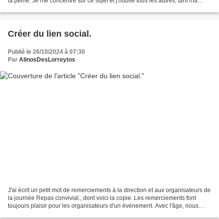
la peine. Je me concentre sur ce sujet et j'oublie tous les autres, tant ma
capacité de concentration est...
Créer du lien social.
Publié le 26/10/2024 à 07:30
Par
AlinosDesLorreytos
J'ai écrit un petit mot de remerciements à la direction et aux organisateurs de
la journée Repas convivial., dont voici la copie. Les remerciements font
toujours plaisir pour les organisateurs d'un événement. Avec l'âge, nous
avons une facheuse tendante...