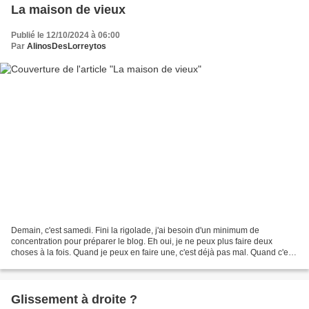
La maison de vieux
Publié le 12/10/2024 à 06:00
Par
AlinosDesLorreytos
Demain, c'est samedi. Fini la rigolade, j'ai besoin d'un minimum de
concentration pour préparer le blog. Eh oui, je ne peux plus faire deux
choses à la fois. Quand je peux en faire une, c'est déjà pas mal. Quand c'est
l'heure de faire le blog, je ferme...
Glissement à droite ?