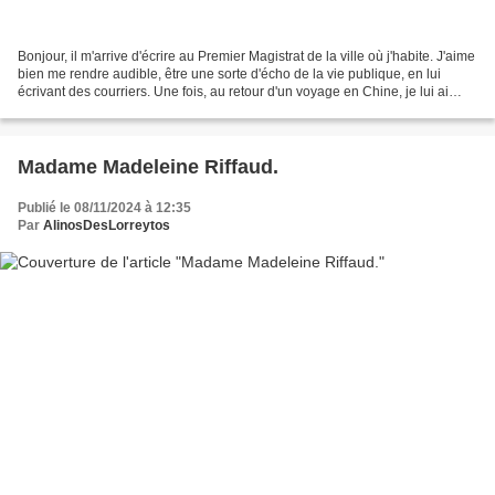
Bonjour, il m'arrive d'écrire au Premier Magistrat de la ville où j'habite. J'aime
bien me rendre audible, être une sorte d'écho de la vie publique, en lui
écrivant des courriers. Une fois, au retour d'un voyage en Chine, je lui ai
adressé des photographies...
Madame Madeleine Riffaud.
Publié le 08/11/2024 à 12:35
Par
AlinosDesLorreytos