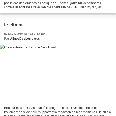
pas le cas des Américains éduqués qui sont aujourd'hui désemparés,
comme ils l'ont été à l'élection présidentielle de 2016. Rien n'y fait, les
Américains aiment Trump, ils veulent...
le climat
Publié le 03/11/2024 à 16:02
Par
AlinosDesLorreytos
Bonjour mes amis, J'ai oublié le blog.... me scusi ! Je cherche le bon
traitement de texte pour "supporter" la rédaction de mes mémoires. Je suis à