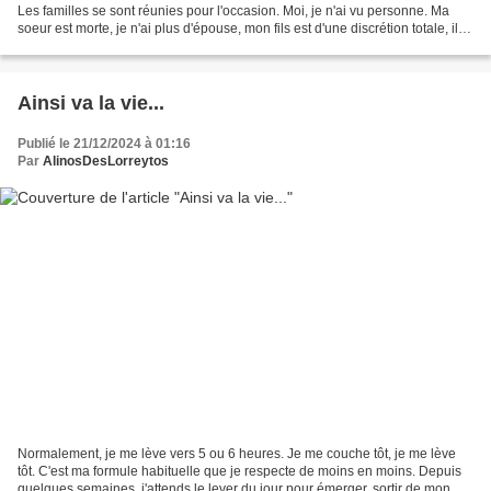
Les familles se sont réunies pour l'occasion. Moi, je n'ai vu personne. Ma
soeur est morte, je n'ai plus d'épouse, mon fils est d'une discrétion totale, il
ne me donne plus de nouvelles...
Ainsi va la vie...
Publié le 21/12/2024 à 01:16
Par
AlinosDesLorreytos
Normalement, je me lève vers 5 ou 6 heures. Je me couche tôt, je me lève
tôt. C'est ma formule habituelle que je respecte de moins en moins. Depuis
quelques semaines, j'attends le lever du jour pour émerger, sortir de mon