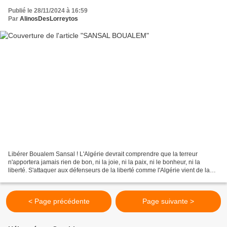
Publié le 28/11/2024 à 16:59
Par
AlinosDesLorreytos
Libérer Boualem Sansal ! L'Algérie devrait comprendre que la terreur
n'apportera jamais rien de bon, ni la joie, ni la paix, ni le bonheur, ni la
liberté. S'attaquer aux défenseurs de la liberté comme l'Algérie vient de la
faire en incarcérant Boualem...
< Page précédente
Page suivante >