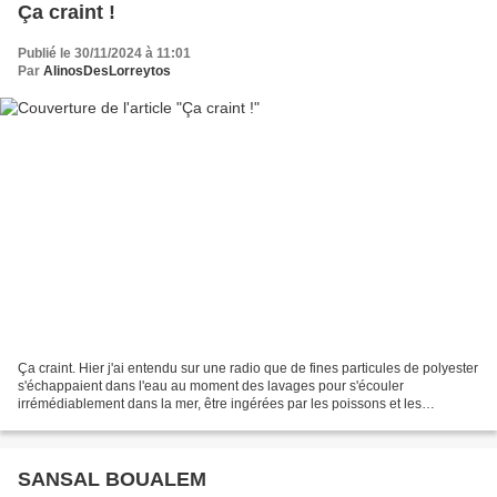
Ça craint !
Publié le 30/11/2024 à 11:01
Par
AlinosDesLorreytos
Ça craint. Hier j'ai entendu sur une radio que de fines particules de polyester
s'échappaient dans l'eau au moment des lavages pour s'écouler
irrémédiablement dans la mer, être ingérées par les poissons et les
humains. C'est un choc. Il faudrait que l'on...
SANSAL BOUALEM