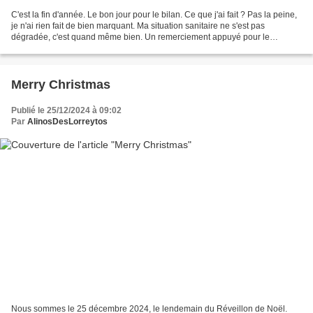
C'est la fin d'année. Le bon jour pour le bilan. Ce que j'ai fait ? Pas la peine,
je n'ai rien fait de bien marquant. Ma situation sanitaire ne s'est pas
dégradée, c'est quand même bien. Un remerciement appuyé pour le
personnel médical qui me fournit...
Merry Christmas
Publié le 25/12/2024 à 09:02
Par
AlinosDesLorreytos
Nous sommes le 25 décembre 2024, le lendemain du Réveillon de Noël.