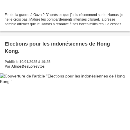
Fin de la guerre à Gaza ? D'après ce que j'ai lu récemment sur le Hamas, je
ne le crois pas. Malgré les bombardements intenses d'Israël, la presse
semble affirmer que le Hamas a renouvelé ses forces militaires. Le cessez-
le-feu d'hier entre Israël et...
Elections pour les indonésiennes de Hong
Kong.
Publié le 10/01/2025 à 19:25
Par
AlinosDesLorreytos