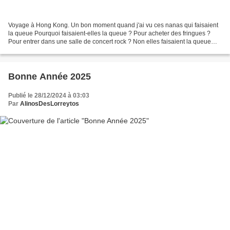
Voyage à Hong Kong. Un bon moment quand j'ai vu ces nanas qui faisaient
la queue Pourquoi faisaient-elles la queue ? Pour acheter des fringues ?
Pour entrer dans une salle de concert rock ? Non elles faisaient la queue
sous la pluie pour voter aux élections...
Bonne Année 2025
Publié le 28/12/2024 à 03:03
Par
AlinosDesLorreytos