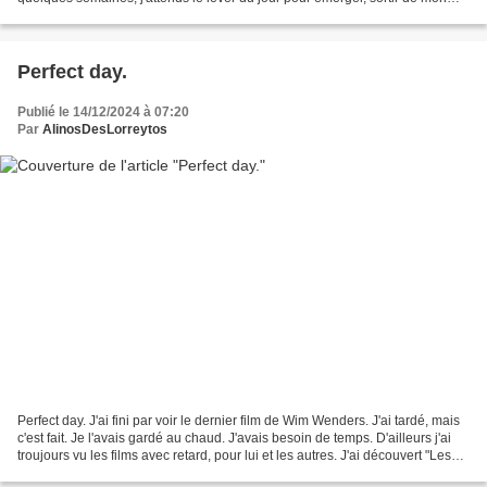
sac de couchage. Pas bon, même...
Perfect day.
Publié le 14/12/2024 à 07:20
Par
AlinosDesLorreytos
Perfect day. J'ai fini par voir le dernier film de Wim Wenders. J'ai tardé, mais
c'est fait. Je l'avais gardé au chaud. J'avais besoin de temps. D'ailleurs j'ai
troujours vu les films avec retard, pour lui et les autres. J'ai découvert "Les
Ailes du Désir"...