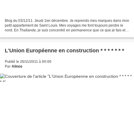
Blog du 03/12/11. Jeudi 1ier décembre. Je reprends mes marques dans mon
petit appartement de Saint Louis. Mes voyages me font toujours perdre le
nord. En Thaïlande, je suis concentré en permanence que ce que je fais et
dois faire. Quand je suis en voyage...
L'Union Européenne en construction * * * * * * *
Publié le 26/11/2011 à 00:00
Par
Alinos