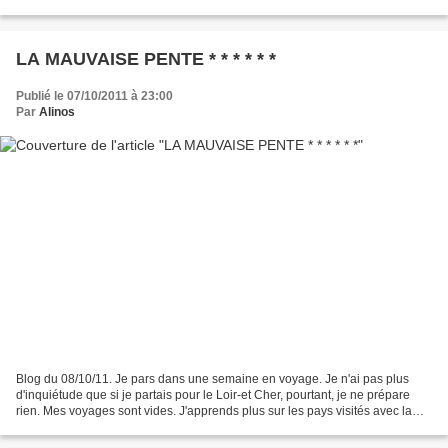
avions les prix des billets peuvent...
LA MAUVAISE PENTE * * * * * *
Publié le 07/10/2011 à 23:00
Par
Alinos
Blog du 08/10/11. Je pars dans une semaine en voyage. Je n'ai pas plus
d'inquiétude que si je partais pour le Loir-et Cher, pourtant, je ne prépare
rien. Mes voyages sont vides. J'apprends plus sur les pays visités avec la
télé. Quand je suis en voyage,...