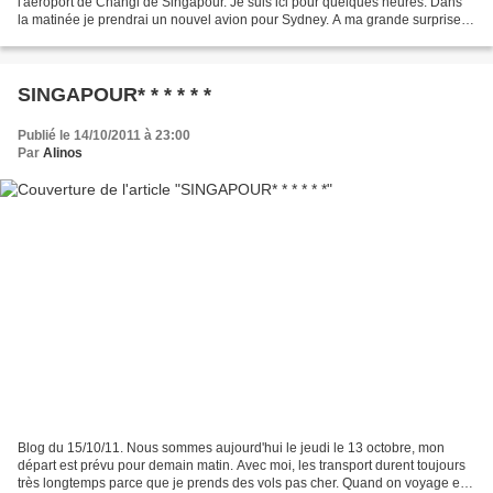
l'aéroport de Changi de Singapour. Je suis ici pour quelques heures. Dans
la matinée je prendrai un nouvel avion pour Sydney. A ma grande surprise,
les restaurants de l'aéroport sont...
SINGAPOUR* * * * * *
Publié le 14/10/2011 à 23:00
Par
Alinos
Blog du 15/10/11. Nous sommes aujourd'hui le jeudi le 13 octobre, mon
départ est prévu pour demain matin. Avec moi, les transport durent toujours
très longtemps parce que je prends des vols pas cher. Quand on voyage en