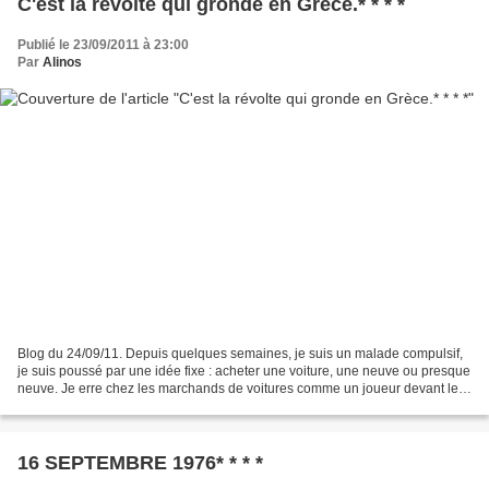
C'est la révolte qui gronde en Grèce.* * * *
Publié le 23/09/2011 à 23:00
Par
Alinos
Blog du 24/09/11. Depuis quelques semaines, je suis un malade compulsif,
je suis poussé par une idée fixe : acheter une voiture, une neuve ou presque
neuve. Je erre chez les marchands de voitures comme un joueur devant le
bureau des entrées des casinos....
16 SEPTEMBRE 1976* * * *