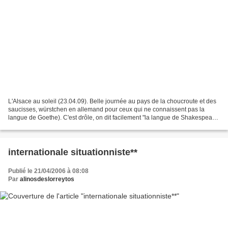
L'Alsace au soleil (23.04.09). Belle journée au pays de la choucroute et des
saucisses, würstchen en allemand pour ceux qui ne connaissent pas la
langue de Goethe). C'est drôle, on dit facilement "la langue de Shakespeare"
et plus rarement "la langue...
internationale situationniste**
Publié le 21/04/2006 à 08:08
Par
alinosdeslorreytos