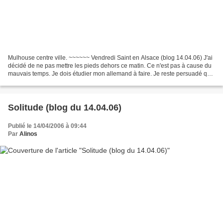
Mulhouse centre ville. ~~~~~~ Vendredi Saint en Alsace (blog 14.04.06) J'ai
décidé de ne pas mettre les pieds dehors ce matin. Ce n'est pas à cause du
mauvais temps. Je dois étudier mon allemand à faire. Je reste persuadé que
la connaissance d'une langue...
Solitude (blog du 14.04.06)
Publié le 14/04/2006 à 09:44
Par
Alinos