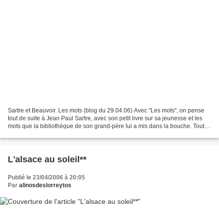
Sartre et Beauvoir. Les mots (blog du 29.04.06) Avec "Les mots", on pense
tout de suite à Jean Paul Sartre, avec son petit livre sur sa jeunesse et les
mots que la bibliothèque de son grand-père lui a mis dans la bouche. Tout
jeune il jouait avec les...
L'alsace au soleil**
Publié le 23/04/2006 à 20:05
Par
alinosdeslorreytos