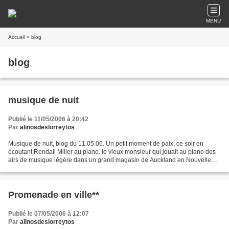
MENU
Accueil
» blog
blog
musique de nuit
Publié le 11/05/2006 à 20:42
Par
alinosdeslorreytos
Musique de nuit, blog du 11.05.06. Un petit moment de paix, ce soir en
écoutant Rendall Miller au piano. le vieux monsieur qui jouait au piano des
airs de musique légère dans un grand magasin de Auckland en Nouvelle
Zélande. Léger ou pas, je profite de...
Promenade en ville**
Publié le 07/05/2006 à 12:07
Par
alinosdeslorreytos