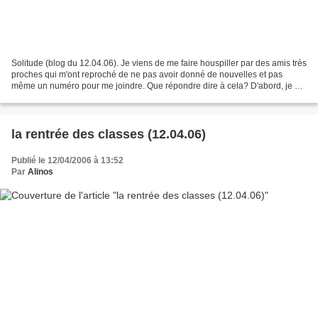
Solitude (blog du 12.04.06). Je viens de me faire houspiller par des amis très
proches qui m'ont reproché de ne pas avoir donné de nouvelles et pas
même un numéro pour me joindre. Que répondre dire à cela? D'abord, je me
suis confondu en excuses. Oui,...
la rentrée des classes (12.04.06)
Publié le 12/04/2006 à 13:52
Par
Alinos