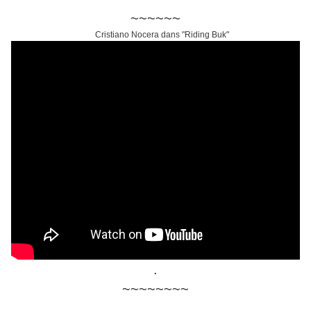
~~~~~~
Cristiano Nocera dans "Riding Buk"
.
~~~~~~~~