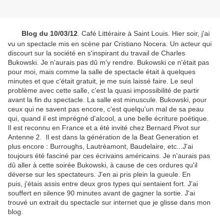
Blog du 10/03/12
. Café Littéraire à Saint Louis. Hier soir, j'ai
vu un spectacle mis en scène par Cristiano Nocera. Un acteur qui
discourt sur la société en s'inspirant du travail de Charles
Bukowski. Je n'aurais pas dû m'y rendre. Bukowski ce n'était pas
pour moi, mais comme la salle de spectacle était à quelques
minutes et que c'était gratuit, je me suis laissé faire. Le seul
problème avec cette salle, c'est la quasi impossibilité de partir
avant la fin du spectacle. La salle est minuscule. Bukowski, pour
ceux qui ne savent pas encore, c'est quelqu'un mal de sa peau
qui, quand il est imprégné d'alcool, a une belle écriture poétique.
Il est reconnu en France et a été invité chez Bernard Pivot sur
Antenne 2. Il est dans la génération de la Beat Generation et
plus encore : Burroughs, Lautréamont, Baudelaire, etc...J'ai
toujours été fasciné par ces écrivains américains. Je n'aurais pas
dû aller à cette soirée Bukowski, à cause de ces ordures qu'il
déverse sur les spectateurs. J'en ai pris plein la gueule. En
puis, j'étais assis entre deux gros types qui sentaient fort. J'ai
souffert en silence 90 minutes avant de gagner la sortie. J'ai
trouvé un extrait du spectacle sur internet que je glisse dans mon
blog.