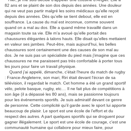
82 ans et se plaint de son dos depuis des années. Une douleur
qui ne veut pas partir malgré les soins médicaux qu'elle reçoit
depuis des années. Dès qu'elle se tient debout, elle est en
souffrance. La cause du mal est inconnue, comme souvent
quand on a mal au dos. Elle a quand même travaillé dans un
magasin toute sa vie. Elle m'a avoué qu'elle portait des
chaussures élégantes à talons hauts. Elle disait qu'elles mettaient
en valeur ses jambes. Peut-être, mais aujourd'hui, les belles
chaussures sont certainement une des causes de son mal au
dos. Je ne suis pas un spécialiste du pied mais j'imagine que ces
chaussures ne me paraissent pas très confortable à porter tous
les jours pour faire un travail physique.
Quand j'ai appelé, dimanche, c'était l'heure du match de rugby
: France-Angleterre, son mari, Riri était devant l'écran de sa
télévision, il regardait le match. Cet homme a été un grand sportif
vélo, pelote basque, rugby, etc.... Il ne fait plus de compétitions à
son âge (il a dépassé les 80 ans), mais se passionne toujours
pour les événements sportifs. Je suis admiratif devant ce genre
de personne. Cette complicité qu'il garde avec le sport lui apporte
beaucoup de plaisir. Le sport est une école de l'effort et du
respect des autres. A part quelques sportifs qui se droguent pour
gagner illégalement. Le sport est une école de courage, c'est une
communauté humaine qui collabore pour mieux faire, pour