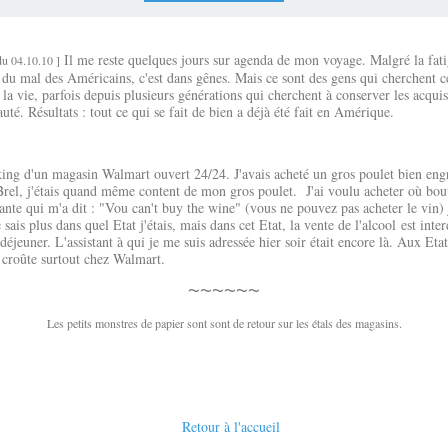
Il me reste quelques jours sur agenda de mon voyage. Malgré la fatigue
du 04.10.10 ]
 du mal des Américains, c'est dans gênes. Mais ce sont des gens qui cherchent ce
la vie, parfois depuis plusieurs générations qui cherchent à conserver les acquis
té. Résultats : tout ce qui se fait de bien a déjà été fait en Amérique.
ing d'un magasin Walmart ouvert 24/24. J'avais acheté un gros poulet bien engrai
Brel, j'étais quand même content de mon gros poulet. J'ai voulu acheter où boute
istante qui m'a dit : "Vou can't buy the wine" (vous ne pouvez pas acheter le vin)
is plus dans quel Etat j'étais, mais dans cet Etat, la vente de l'alcool est inte
déjeuner. L'assistant à qui je me suis adressée hier soir était encore là. Aux E
r croûte surtout chez Walmart.
~~~~~~
Les petits monstres de papier sont sont de retour sur les étals des magasins.
Retour à l'accueil