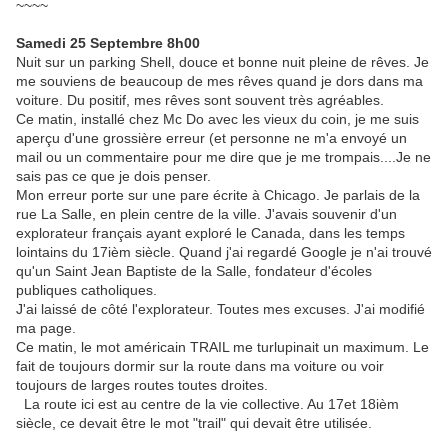
~~~~
Samedi 25 Septembre 8h00
Nuit sur un parking Shell, douce et bonne nuit pleine de rêves. Je
me souviens de beaucoup de mes rêves quand je dors dans ma
voiture. Du positif, mes rêves sont souvent très agréables.
Ce matin, installé chez Mc Do avec les vieux du coin, je me suis
aperçu d'une grossière erreur (et personne ne m'a envoyé un
mail ou un commentaire pour me dire que je me trompais....Je ne
sais pas ce que je dois penser.
Mon erreur porte sur une pare écrite à Chicago. Je parlais de la
rue La Salle, en plein centre de la ville. J'avais souvenir d'un
explorateur français ayant exploré le Canada, dans les temps
lointains du 17ièm siècle. Quand j'ai regardé Google je n'ai trouvé
qu'un Saint Jean Baptiste de la Salle, fondateur d'écoles
publiques catholiques.
J'ai laissé de côté l'explorateur. Toutes mes excuses. J'ai modifié
ma page.
Ce matin, le mot américain TRAIL me turlupinait un maximum. Le
fait de toujours dormir sur la route dans ma voiture ou voir
toujours de larges routes toutes droites.
La route ici est au centre de la vie collective. Au 17et 18ièm
siècle, ce devait être le mot "trail" qui devait être utilisée.