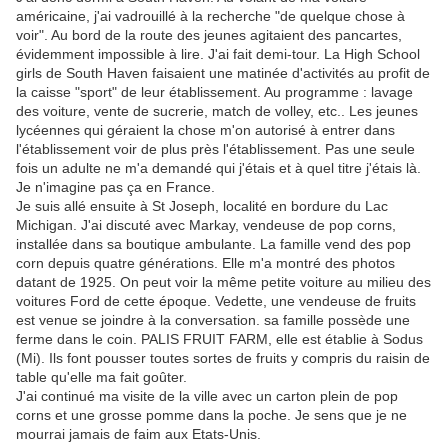
américaine, j'ai vadrouillé à la recherche "de quelque chose à
voir". Au bord de la route des jeunes agitaient des pancartes,
évidemment impossible à lire. J'ai fait demi-tour. La High School
girls de South Haven faisaient une matinée d'activités au profit de
la caisse "sport" de leur établissement. Au programme : lavage
des voiture, vente de sucrerie, match de volley, etc.. Les jeunes
lycéennes qui géraient la chose m'on autorisé à entrer dans
l'établissement voir de plus près l'établissement. Pas une seule
fois un adulte ne m'a demandé qui j'étais et à quel titre j'étais là.
Je n'imagine pas ça en France.
Je suis allé ensuite à St Joseph, localité en bordure du Lac
Michigan. J'ai discuté avec Markay, vendeuse de pop corns,
installée dans sa boutique ambulante. La famille vend des pop
corn depuis quatre générations. Elle m'a montré des photos
datant de 1925. On peut voir la même petite voiture au milieu des
voitures Ford de cette époque. Vedette, une vendeuse de fruits
est venue se joindre à la conversation. sa famille possède une
ferme dans le coin. PALIS FRUIT FARM, elle est établie à Sodus
(Mi). Ils font pousser toutes sortes de fruits y compris du raisin de
table qu'elle ma fait goûter.
J'ai continué ma visite de la ville avec un carton plein de pop
corns et une grosse pomme dans la poche. Je sens que je ne
mourrai jamais de faim aux Etats-Unis.