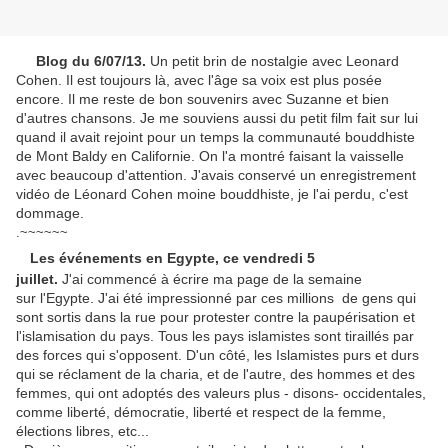
Blog du 6/07/13.
Un petit brin de nostalgie avec Leonard
Cohen. Il est toujours là, avec l'âge sa voix est plus posée
encore. Il me reste de bon souvenirs avec Suzanne et bien
d'autres chansons. Je me souviens aussi du petit film fait sur lui
quand il avait rejoint pour un temps la communauté bouddhiste
de Mont Baldy en Californie. On l'a montré faisant la vaisselle
avec beaucoup d'attention. J'avais conservé un enregistrement
vidéo de Léonard Cohen moine bouddhiste, je l'ai perdu, c'est
dommage.
.~~~~~~
Les événements en Egypte, ce vendredi 5
juillet.
J'ai commencé à écrire ma page de la semaine
sur l'Egypte. J'ai été impressionné par ces millions de gens qui
sont sortis dans la rue pour protester contre la paupérisation et
l'islamisation du pays. Tous les pays islamistes sont tiraillés par
des forces qui s'opposent. D'un côté, les Islamistes purs et durs
qui se réclament de la charia, et de l'autre, des hommes et des
femmes, qui ont adoptés des valeurs plus - disons- occidentales,
comme liberté, démocratie, liberté et respect de la femme,
élections libres, etc...