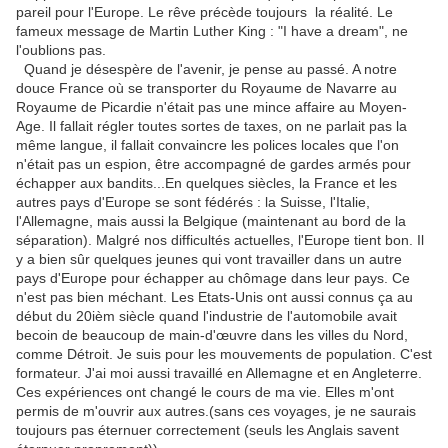
pareil pour l'Europe. Le rêve précède toujours la réalité. Le
fameux message de Martin Luther King : "I have a dream", ne
l'oublions pas.
Quand je désespère de l'avenir, je pense au passé. A notre
douce France où se transporter du Royaume de Navarre au
Royaume de Picardie n'était pas une mince affaire au Moyen-
Age. Il fallait régler toutes sortes de taxes, on ne parlait pas la
même langue, il fallait convaincre les polices locales que l'on
n'était pas un espion, être accompagné de gardes armés pour
échapper aux bandits...En quelques siècles, la France et les
autres pays d'Europe se sont fédérés : la Suisse, l'Italie,
l'Allemagne, mais aussi la Belgique (maintenant au bord de la
séparation). Malgré nos difficultés actuelles, l'Europe tient bon. Il
y a bien sûr quelques jeunes qui vont travailler dans un autre
pays d'Europe pour échapper au chômage dans leur pays. Ce
n'est pas bien méchant. Les Etats-Unis ont aussi connus ça au
début du 20ièm siècle quand l'industrie de l'automobile avait
becoin de beaucoup de main-d'œuvre dans les villes du Nord,
comme Détroit. Je suis pour les mouvements de population. C'est
formateur. J'ai moi aussi travaillé en Allemagne et en Angleterre.
Ces expériences ont changé le cours de ma vie. Elles m'ont
permis de m'ouvrir aux autres.(sans ces voyages, je ne saurais
toujours pas éternuer correctement (seuls les Anglais savent