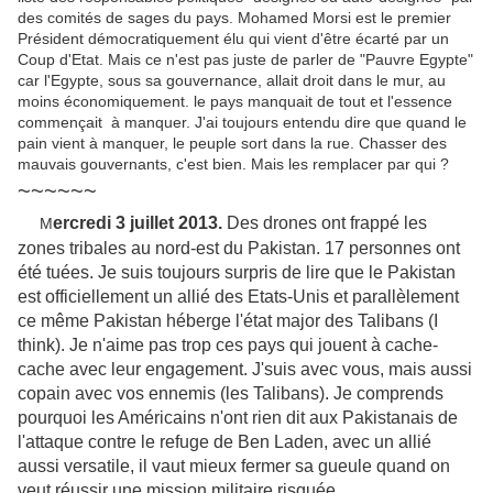
des comités de sages du pays. Mohamed Morsi est le premier
Président démocratiquement élu qui vient d'être écarté par un
Coup d'Etat. Mais ce n'est pas juste de parler de "Pauvre Egypte"
car l'Egypte, sous sa gouvernance, allait droit dans le mur, au
moins économiquement. le pays manquait de tout et l'essence
commençait à manquer. J'ai toujours entendu dire que quand le
pain vient à manquer, le peuple sort dans la rue. Chasser des
mauvais gouvernants, c'est bien. Mais les remplacer par qui ?
~~~~~~
ercredi 3 juillet 2013.
Des drones ont frappé les
M
zones tribales au nord-est du Pakistan. 17 personnes ont
été tuées. Je suis toujours surpris de lire que le Pakistan
est officiellement un allié des Etats-Unis et parallèlement
ce même Pakistan héberge l'état major des Talibans (I
think). Je n'aime pas trop ces pays qui jouent à cache-
cache avec leur engagement. J'suis avec vous, mais aussi
copain avec vos ennemis (les Talibans). Je comprends
pourquoi les Américains n'ont rien dit aux Pakistanais de
l'attaque contre le refuge de Ben Laden, avec un allié
aussi versatile, il vaut mieux fermer sa gueule quand on
veut réussir une mission militaire risquée.