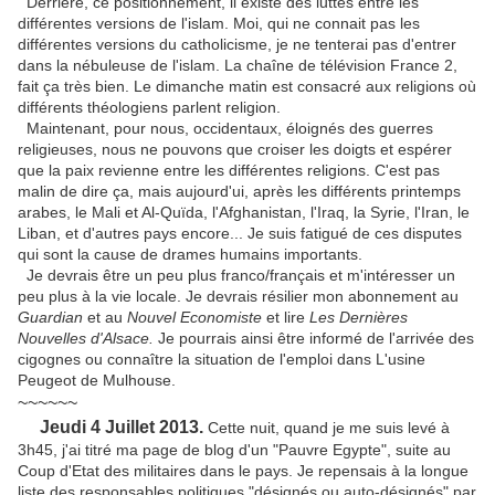
Derrière, ce positionnement, il existe des luttes entre les
différentes versions de l'islam. Moi, qui ne connait pas les
différentes versions du catholicisme, je ne tenterai pas d'entrer
dans la nébuleuse de l'islam. La chaîne de télévision France 2,
fait ça très bien. Le dimanche matin est consacré aux religions où
différents théologiens parlent religion.
Maintenant, pour nous, occidentaux, éloignés des guerres
religieuses, nous ne pouvons que croiser les doigts et espérer
que la paix revienne entre les différentes religions. C'est pas
malin de dire ça, mais aujourd'ui, après les différents printemps
arabes, le Mali et Al-Quïda, l'Afghanistan, l'Iraq, la Syrie, l'Iran, le
Liban, et d'autres pays encore... Je suis fatigué de ces disputes
qui sont la cause de drames humains importants.
Je devrais être un peu plus franco/français et m'intéresser un
peu plus à la vie locale. Je devrais résilier mon abonnement au
Guardian
et au
Nouvel Economiste
et lire
Les Dernières
Nouvelles d'Alsace.
Je pourrais ainsi être informé de l'arrivée des
cigognes ou connaître la situation de l'emploi dans L'usine
Peugeot de Mulhouse.
~~~~~~
Jeudi 4 Juillet 2013.
Cette nuit, quand je me suis levé à
3h45, j'ai titré ma page de blog d'un "Pauvre Egypte", suite au
Coup d'Etat des militaires dans le pays. Je repensais à la longue
liste des responsables politiques "désignés ou auto-désignés" par