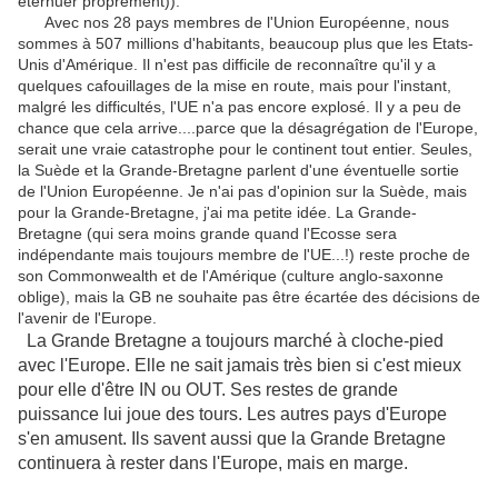
éternuer proprement)).
Avec nos 28 pays membres de l'Union Européenne, nous
sommes à 507 millions d'habitants, beaucoup plus que les Etats-
Unis d'Amérique. Il n'est pas difficile de reconnaître qu'il y a
quelques cafouillages de la mise en route, mais pour l'instant,
malgré les difficultés, l'UE n'a pas encore explosé. Il y a peu de
chance que cela arrive....parce que la désagrégation de l'Europe,
serait une vraie catastrophe pour le continent tout entier. Seules,
la Suède et la Grande-Bretagne parlent d'une éventuelle sortie
de l'Union Européenne. Je n'ai pas d'opinion sur la Suède, mais
pour la Grande-Bretagne, j'ai ma petite idée. La Grande-
Bretagne (qui sera moins grande quand l'Ecosse sera
indépendante mais toujours membre de l'UE...!) reste proche de
son Commonwealth et de l'Amérique (culture anglo-saxonne
oblige), mais la GB ne souhaite pas être écartée des décisions de
l'avenir de l'Europe.
La Grande Bretagne a toujours marché à cloche-pied
avec l'Europe. Elle ne sait jamais très bien si c'est mieux
pour elle d'être IN ou OUT. Ses restes de grande
puissance lui joue des tours. Les autres pays d'Europe
s'en amusent. Ils savent aussi que la Grande Bretagne
continuera à rester dans l'Europe, mais en marge.