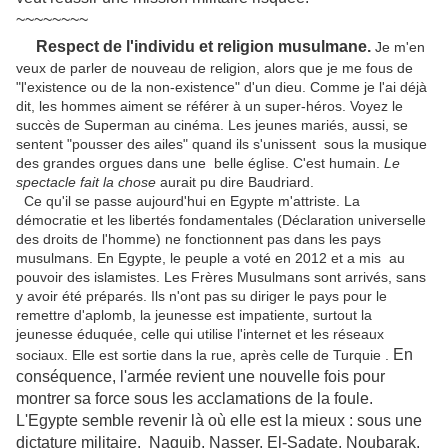
~~~~~~~~
Respect de l'individu et religion musulmane.
Je m'en
veux de parler de nouveau de religion, alors que je me fous de
"l'existence ou de la non-existence" d'un dieu. Comme je l'ai déjà
dit, les hommes aiment se référer à un super-héros. Voyez le
succès de Superman au cinéma. Les jeunes mariés, aussi, se
sentent "pousser des ailes" quand ils s'unissent sous la musique
des grandes orgues dans une belle église. C'est humain.
Le
spectacle fait la chose
aurait pu dire Baudriard.
Ce qu'il se passe aujourd'hui en Egypte m'attriste. La
démocratie et les libertés fondamentales (Déclaration universelle
des droits de l'homme) ne fonctionnent pas dans les pays
musulmans. En Egypte, le peuple a voté en 2012 et a mis au
pouvoir des islamistes. Les Frères Musulmans sont arrivés, sans
y avoir été préparés. Ils n'ont pas su diriger le pays pour le
remettre d'aplomb, la jeunesse est impatiente, surtout la
jeunesse éduquée, celle qui utilise l'internet et les réseaux
En
sociaux. Elle est sortie dans la rue, après celle de Turquie .
conséquence, l'armée revient une nouvelle fois pour
montrer sa force sous les acclamations de la foule.
L'Egypte semble revenir là où elle est la mieux : sous une
dictature militaire. Naguib, Nasser, El-Sadate, Noubarak.