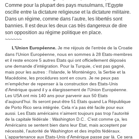
Comme pour la plupart des pays musulmans, l'Egypte
oscille entre la dictature religieuse et la dictature militaire.
Dans un régime, comme dans l'autre, les libertés sont
bannies. Il est deux les deux cas très dangereux de dire
son opposition au régime politique en place.
~~~~~~
L'Union Européenne.
Je me réjouis de l'entrée de la Croatie
dans l'Union Européenne, nous en sommes à 28 Etats-membres
et il reste encore 5 autres Etats qui ont officiellement déposés
une demande d'intégration. Pour la Turquie, c'est pas gagné,
mais pour les autres : l'Islande, le Monténégro, la Serbie et la
Macédoine, les procédures sont en cours. Je ne peux pas
m'empêcher de repenser à la construction des Etats-Unis
d'Amérique quand il y a élargissement de l'Union Européenne.
Les USA ont mis 140 ans pour parvenir aux 50 Etats
d'aujourd'hui. Ils seront peut-être 51 Etats quand La République
de Porto Rico sera intégrée. Cela n'a pas été facile pour eux
aussi. Les Etats américains n'aiment toujours pas trop l'autorité
de la capitale fédérale : Washington D.C.. C'est comme ça, les
Américains se sentent bien dans leur Etat, mais acceptent par
nécessité, l'autorité de Washington et des impôts fédéraux.
L'appartenance aux Etats-Unis d'Amérique passe par là. Ce sera