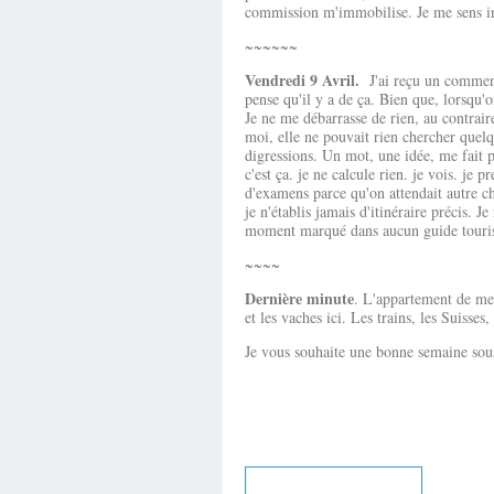
commission m'immobilise. Je me sens inc
~~~~~~
Vendredi 9 Avril.
J'ai reçu un comment
pense qu'il y a de ça. Bien que, lorsqu'o
Je ne me débarrasse de rien, au contrai
moi, elle ne pouvait rien chercher quelqu
digressions. Un mot, une idée, me fait pe
c'est ça. je ne calcule rien. je vois. je
d'examens parce qu'on attendait autre ch
je n'établis jamais d'itinéraire précis. J
moment marqué dans aucun guide touristi
~~~~
Dernière minute
. L'appartement de me
et les vaches ici. Les trains, les Suiss
Je vous souhaite une bonne semaine sous 