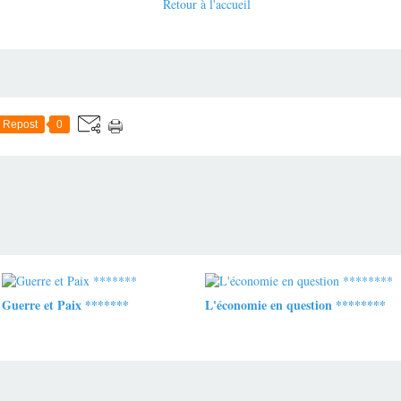
Retour à l'accueil
Repost
0
Guerre et Paix *******
L'économie en question ********