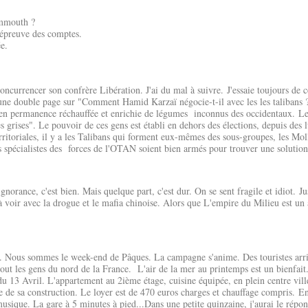
ammouth ?
l'épreuve des comptes.
e.
 concurrencer son confrère Libération. J'ai du mal à suivre.​​​​​​​ J'essaie toujours
ne double page sur "Comment Hamid Karzaï négocie-t-il avec les les talibans 
 en permanence réchauffée et enrichie de légumes inconnus des occidentaux. 
es grises". Le pouvoir de ces gens est établi en dehors des élections, depuis des l
erritoriales, il y a les Talibans qui forment eux-mêmes des sous-groupes, les Moll
les spécialistes des forces de l'OTAN soient bien armés pour trouver une solution
norance, c'est bien. Mais quelque part, c'est dur. On se sent fragile et idiot. Ju
à voir avec la drogue et le mafia chinoise. Alors que L'empire du Milieu est un
e. Nous sommes le week-end de Pâques. La campagne s'anime. Des touristes arri
out les gens du nord de la France. L'air de la mer au printemps est un bienfait. J
 du 13 Avril. L'appartement au 2ième étage, cuisine équipée, en plein centre vill
ée de sa construction. Le loyer est de 470 euros charges et chauffage compris. En
e musique. La gare à 5 minutes à pied...Dans une petite quinzaine, j'aurai le répon