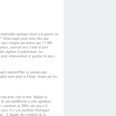
 de comprendre quelque chose à la guerre en
?" Deux pages pour nous dire que
Le pays compte pas moins que 13 000
ustres, souvent avec l'aide d'actes
ah afghans et pakistanais, les
 pour démocratiser et pacifier le pays.
squ'à aujourd'hui, je pensais que
 autre nom pour la Chine, donné par les
vent pour voir la mer. Malgré le
e suis indifférent à cette agitation.
e, construit en 2006, me sera-t-il
 face, il y a le meilleur boulanger-
se. L'attente des résultats de la