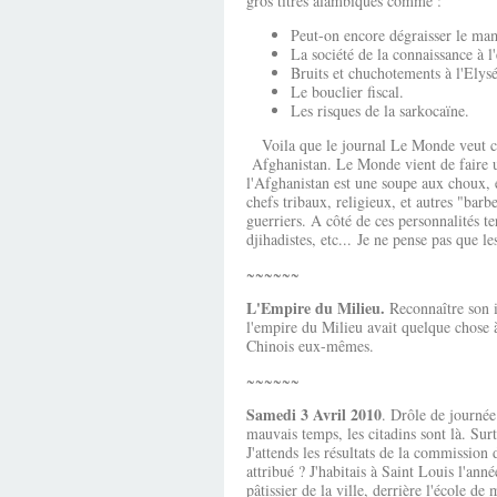
gros titres alambiqués comme :
Peut-on encore dégraisser le m
La société de la connaissance à 
Bruits et chuchotements à l'Elysé
Le bouclier fiscal.
Les risques de la sarkocaïne.
​​​​​​​ Voila que le journal Le Monde veut
Afghanistan. Le Monde vient de faire u
l'Afghanistan est une soupe aux choux,
chefs tribaux, religieux, et autres "barb
guerriers. A côté de ces personnalités t
djihadistes, etc... Je ne pense pas que 
~~~~~~
L'Empire du Milieu.
Reconnaître son ig
l'empire du Milieu avait quelque chose 
Chinois eux-mêmes.
~~~~~~
Samedi 3 Avril 2010
. Drôle de journé
mauvais temps, les citadins sont là. Surt
J'attends les résultats de la commission
attribué ? J'habitais à Saint Louis l'ann
pâtissier de la ville, derrière l'école d