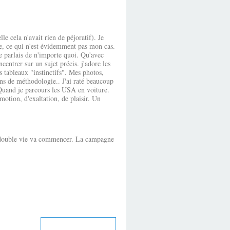
 cela n'avait rien de péjoratif). Je
age, ce qui n'est évidemment pas mon cas.
e parlais de n'importe quoi. Qu'avec
centrer sur un sujet précis. j'adore les
s tableaux "instinctifs". Mes photos,
ions de méthodologie.. J'ai raté beaucoup
 Quand je parcours les USA en voiture.
émotion, d'exaltation, de plaisir. Un
e double vie va commencer. La campagne