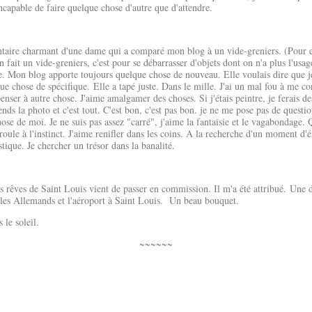
apable de faire quelque chose d'autre que d'attendre.
aire charmant d'une dame qui a comparé mon blog à un vide-greniers. (Pour elle
n fait un vide-greniers, c'est pour se débarrasser d'objets dont on n'a plus l'us
re. Mon blog apporte toujours quelque chose de nouveau. Elle voulais dire que j
e chose de spécifique. Elle a tapé juste. Dans le mille. J'ai un mal fou à me con
nser à autre chose. J'aime amalgamer des choses. Si j'étais peintre, je ferais de
 prends la photo et c'est tout. C'est bon, c'est pas bon. je ne me pose pas de quest
ose de moi. Je ne suis pas assez "carré", j'aime la fantaisie et le vagabondage.
e roule à l'instinct. J'aime renifler dans les coins. A la recherche d'un moment d'
que. Je chercher un trésor dans la banalité.
s rêves de Saint Louis vient de passer en commission. Il m'a été attribué. Un
es, les Allemands et l'aéroport à Saint Louis. Un beau bouquet.
le soleil.
~~~~~~