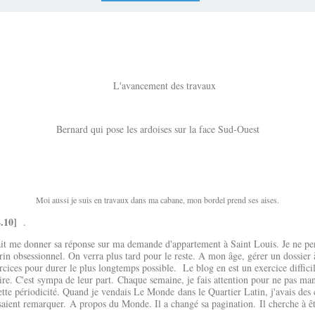
L'avancement des travaux
Bernard qui pose les ardoises sur la face Sud-Ouest
Moi aussi je suis en travaux dans ma cabane, mon bordel prend ses aises.
04.10]
.
 donner sa réponse sur ma demande d'appartement à Saint Louis. Je ne pense 
in obsessionnel. On verra plus tard pour le reste. A mon âge, gérer un dossier à 
xercices pour durer le plus longtemps possible. Le blog en est un exercice diffic
re. C'est sympa de leur part. Chaque semaine, je fais attention pour ne pas man
tte périodicité. Quand je vendais Le Monde dans le Quartier Latin, j'avais des c
isaient remarquer. A propos du Monde. Il a changé sa pagination. Il cherche à êtr