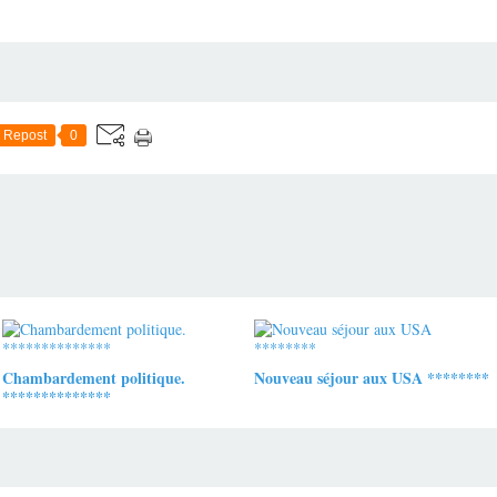
Repost
0
Chambardement politique.
Nouveau séjour aux USA ********
**************