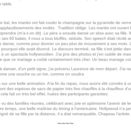
 table.
 le bal, les mariés ont fait couler le champagne sur la pyramide de verr
applaudissements des invités
.
Tradition oblige. Les mariés ont ouvert
prendre (m'a-t-on dit). Le père a ensuite dansé un slow avec sa fille. 
es 60 balais, il nous a tous bluffés, séduits. Son speech était récité a
 danse, comme pour donner un peu plus de mouvement à ses mots. Laur
ourquoi elle avait divorcé. Le discours terminé, sa fille s'est jetée 
à un spectacle hollywoodien. J'ai pris des photos et j'en oublié de ma
arce que ce mariage a coûté certainement très cher. Un beau mariage coû
 danser, d'un petit signe, j'ai prévenu Laurence de mon départ. J'ai 
omme une souche ou un loir, comme on voudra.
ur une belle animation. A la fin du repas, nous avons été conviés à un
nt des espèces de sacs de papier très fins chauffés à la chauffeur d'un 
 cela fait un très bel effet, huées des participants garanties.
u des familles réunies, célébrant avec joie et optimisme l'avenir de le
e temps, une belle maîtrise du timing à l'américaine. Hollywood n'a jam
gné de sa fille par la distance, il a état remarquable. Chapeau l'artiste.
~~~~