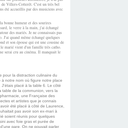
e Villers-Cotterêt. C'est un très bel
ns été accueillis par des musiciens avec
 la bonne humeur et des sourires
ard, le verre à la main, j'ai échangé
tour des mariés. Je ne connaissais pas
sco. J'ai quand même échangé quelques
ond et son épouse qui est une cousine de
e marié vient d'un famille très catho.
 me serai cru au cinéma. Il manquait le
pour la distraction culinaire du
e à notre nom où figure notre place
étais placé à la table 6. Le côté
a table de la communion, vers la
e pharmacie, une Française des
ctes et artistes que je connais
d'avoir été placé à côté de Laurence,
uhaitait pas avoir son ex-mari à
rié soient réunis pour quelques
ini avec foie gras et purée de
l d'une gare. On ne pouvait parler