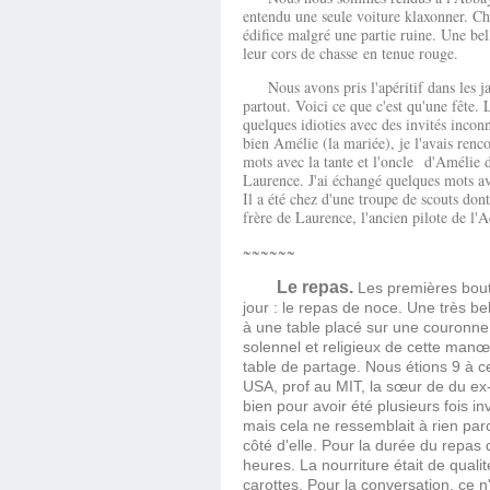
entendu une seule voiture klaxonner. Ch
édifice malgré une partie ruine. Une bel
leur cors de chasse en tenue rouge.
Nous avons pris l'apéritif dans les jard
partout. Voici ce que c'est qu'une fête.
quelques idioties avec des invités inco
bien Amélie (la mariée), je l'avais ren
mots avec la tante et l'oncle d'Amélie 
Laurence. J'ai échangé quelques mots av
Il a été chez d'une troupe de scouts dont
frère de Laurence, l'ancien pilote de l'A
~~~~~~
Le repas.
Les premières boute
jour : le repas de noce. Une très be
à une table placé sur une couronne
solennel et religieux de cette manœ
table de partage. Nous étions 9 à 
USA, prof au MIT, la sœur de du ex-
bien pour avoir été plusieurs fois i
mais cela ne ressemblait à rien par
côté d'elle. Pour la durée du repas
heures.
La nourriture était de qual
carottes. Pour la conversation, ce n