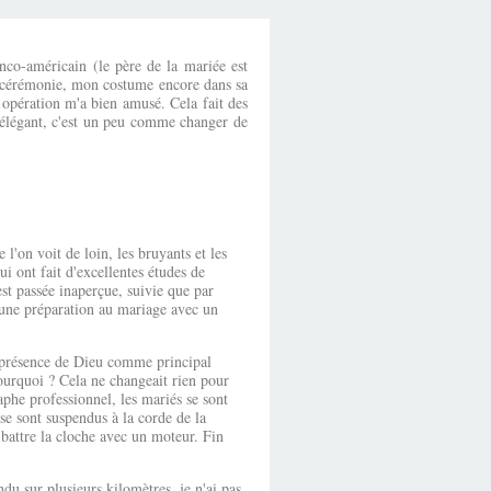
anco-américain (le père de la mariée est
la cérémonie, mon costume encore dans sa
e opération m'a bien amusé. Cela fait des
 élégant, c'est un peu comme changer de
l'on voit de loin, les bruyants et les
i ont fait d'excellentes études de
st passée inaperçue, suivie que par
e une préparation au mariage avec un
 présence de Dieu comme principal
Pourquoi ? Cela ne changeait rien pour
aphe professionnel, les mariés se sont
 se sont suspendus à la corde de la
 battre la cloche avec un moteur. Fin
 sur plusieurs kilomètres, je n'ai pas