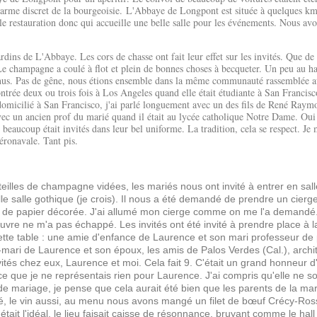
arme discret de la bourgeoisie. L'Abbaye de Longpont est située à quelques km d
le restauration donc qui accueille une belle salle pour les événements. Nous avo
ins de L'Abbaye. Les cors de chasse ont fait leur effet sur les invités. Que de
 Le champagne a coulé à flot et plein de bonnes choses à becqueter. Un peu au has
nnus. Pas de gêne, nous étions ensemble dans la même communauté rassemblée au
contrée deux ou trois fois à Los Angeles quand elle était étudiante à San Franci
domicilié à San Francisco, j'ai parlé longuement avec un des fils de René Raym
ec un ancien prof du marié quand il était au lycée catholique Notre Dame. Oui l
 beaucoup était invités dans leur bel uniforme. La tradition, cela se respect. Je
éronavale. Tant pis.
illes de champagne vidées, les mariés nous ont invité à entrer en salle 
lle salle gothique (je crois). Il nous a été demandé de prendre un cierg
 de papier décorée. J'ai allumé mon cierge comme on me l'a demandé. J'
uvre ne m'a pas échappé. Les invités ont été invité à prendre place à l
cette table : une amie d'enfance de Laurence et son mari professeur d
mari de Laurence et son époux, les amis de Palos Verdes (Cal.), archite
nvités chez eux, Laurence et moi. Cela fait 9. C'était un grand honneur 
ce que je ne représentais rien pour Laurence. J'ai compris qu'elle ne so
 de mariage, je pense que cela aurait été bien que les parents de la ma
ité, le vin aussi, au menu nous avons mangé un filet de bœuf Crécy-Ross
'était l'idéal, le lieu faisait caisse de résonnance, bruyant comme le hal