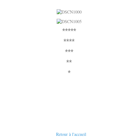
*****
****
***
**
*
Retour à l'accueil