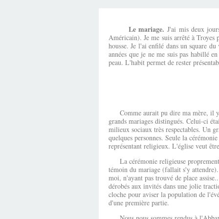
Le mariage.
J'ai mis deux jour
Américain). Je me suis arrêté à Troyes 
housse. Je l'ai enfilé dans un square du
années que je ne me suis pas habillé e
peau. L'habit permet de rester présenta
Comme aurait pu dire ma mère, il y a mar
grands mariages distingués. Celui-ci éta
milieux sociaux très respectables. Un gr
quelques personnes. Seule la cérémonie r
représentant religieux. L'église veut êtr
La cérémonie religieuse proprement di
témoin du mariage (fallait s'y attendre)
moi, n'ayant pas trouvé de place assise.
dérobés aux invités dans une jolie tract
cloche pour aviser la population de l'é
d'une première partie.
Nous nous sommes rendus à l'Abbaye de 