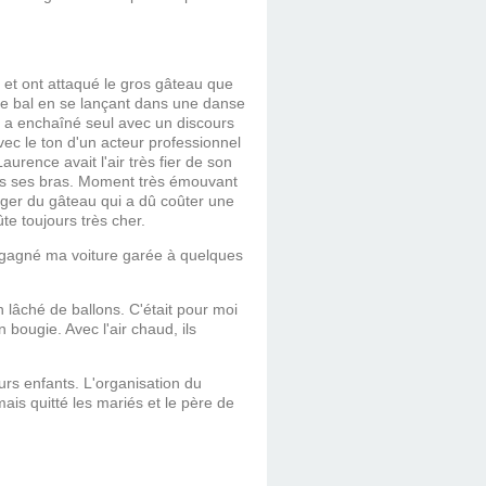
e et ont attaqué le gros gâteau que
 le bal en se lançant dans une danse
Il a enchaîné seul avec un discours
vec le ton d'un acteur professionnel
ence avait l'air très fier de son
dans ses bras. Moment très émouvant
nger du gâteau qui a dû coûter une
te toujours très cher.
regagné ma voiture garée à quelques
 lâché de ballons. C'était pour moi
bougie. Avec l'air chaud, ils
urs enfants. L'organisation du
ais quitté les mariés et le père de