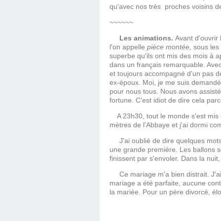
qu'avec nos très proches voisins de
~~~~~~
Les animations.
Avant d'ouvrir
l'on appelle
pièce montée,
sous les 
superbe qu'ils ont mis des mois à ap
dans un français remarquable. Avec s
et toujours accompagné d'un pas de
ex-époux. Moi, je me suis demandé p
pour nous tous. Nous avons assisté 
fortune. C'est idiot de dire cela p
A 23h30, tout le monde s'est mis à
mètres de l'Abbaye et j'ai dormi c
J'ai oublié de dire quelques mots s
une grande première. Les ballons so
finissent par s'envoler. Dans la nuit,
Ce mariage m'a bien distrait. J'ai v
mariage a été parfaite, aucune contr
la mariée. Pour un père divorcé, éloi