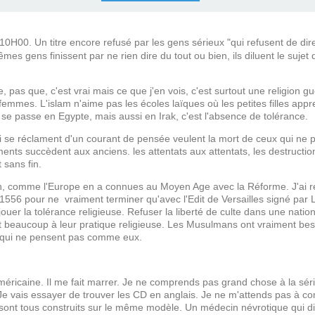
10H00. Un titre encore refusé par les gens sérieux "qui refusent de dire
mes gens finissent par ne rien dire du tout ou bien, ils diluent le sujet
pas que, c'est vrai mais ce que j'en vois, c'est surtout une religion gu
mmes. L'islam n'aime pas les écoles laïques où les petites filles appre
il se passe en Egypte, mais aussi en Irak, c'est l'absence de tolérance.
i se réclament d'un courant de pensée veulent la mort de ceux qui ne
nts succèdent aux anciens. les attentats aux attentats, les destruction
 sans fin.
, comme l'Europe en a connues au Moyen Age avec la Réforme. J'ai re
556 pour ne vraiment terminer qu'avec l'Edit de Versailles signé par 
ouer la tolérance religieuse. Refuser la liberté de culte dans une nation
t beaucoup à leur pratique religieuse. Les Musulmans ont vraiment besoi
x qui ne pensent pas comme eux.
méricaine.
Il me fait marrer. Je ne comprends pas grand chose à la sé
Je vais essayer de trouver les CD en anglais. Je ne m'attends pas à 
os sont tous construits sur le même modèle. Un médecin névrotique qui