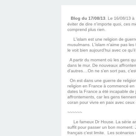
Blog du 17/08/13
. Le 16/08/13 à 
éviter de dire n'importe quoi, ces mê
comprend plus rien.
L'islam est une religion de guerre, 
musulmans. L'islam n'aime pas les fe
le voit bien aujourd'hui avec ce qu'
A partir du moment où les gens qu
dans le mur. De nouveaux affronteme
d'autres....On ne s'en sort pas, c'est
On est dans une guerre de religion
religion en France à commencé en 1
dates la France a été incapable de j
affrontements, car les gens tiennen
coran pour vivre en paix avec ceu
~~~~~~
Le fameux Dr House. La série a
suffit pour passer un bon moment. 
français c'est limite. Les scénari