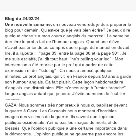
Blog du 24/02/24.
Une nouvelle semaine,
un nouveau vendredi. je dois préparer le
blog pour demain. Qu'est-ce que je vais bien écrire? Je peux dire
quelque chose sur mon cours d'anglais du mercredi. La semaine
dernière le prof a fait de l'humour anglais. Quand une élève
n'avait pas entendu ou compris quelle page du manuel on devait
lire, il a rajouté : "page 89, entre la page 88 et la page 90" . Je
me suis esclaffé, j'ai dit tout haut "he's pulling your leg" . Mon
intervention a été reprise par le prof qui a parler de cette
expression et de "kidding". Ca nous a amusé quelques
minutes. Le prof anglais, qui vit en France depuis 50 ans a gardé
son humour anglais. Ca fait plaisir. Cette leçon hebdomadaire
d'anglais me distrait bien. Elle m'encourage à "rester branché"
langue anglais autant que je peux. J'évite au moins de l'oublier.
~~~~~~
GAZA. Nous sommes très nombreux à nous culpabiliser devant
la guerre à Gaza. Les Gazaouis nous montrent d'horribles
images des victimes de la guerre. Ils savent que l'opinion
publique occidentale n'aime pas les images de morts et de
blessés. Que l'opinion publique a une certaine importance dans
la démocratie. L'opinion publique ne gouverne pas encore les