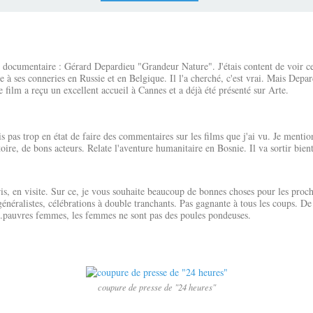
n documentaire : Gérard Depardieu "Grandeur Nature". J'étais content de voir ce 
te à ses conneries en Russie et en Belgique. Il l'a cherché, c'est vrai. Mais Dep
 film a reçu un excellent accueil à Cannes et a déjà été présenté sur Arte.
uis pas trop en état de faire des commentaires sur les films que j'ai vu. Je menti
re, de bons acteurs. Relate l'aventure humanitaire en Bosnie. Il va sortir bien
 en visite. Sur ce, je vous souhaite beaucoup de bonnes choses pour les proch
généralistes, célébrations à double tranchants. Pas gagnante à tous les coups. De
..pauvres femmes, les femmes ne sont pas des poules pondeuses.
coupure de presse de "24 heures"