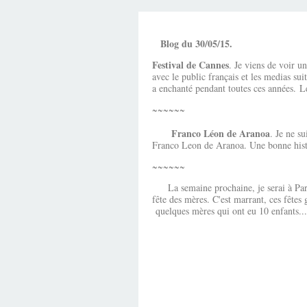
Blog du 30/05/15.
Festival de Cannes
. Je viens de voir u
avec le public français et les medias sui
a enchanté pendant toutes ces années. Le
~~~~~~
Franco Léon de Aranoa
. Je ne s
Franco Leon de Aranoa. Une bonne histoi
~~~~~~
La semaine prochaine, je serai à Paris,
fête des mères. C'est marrant, ces fêtes 
quelques mères qui ont eu 10 enfants..