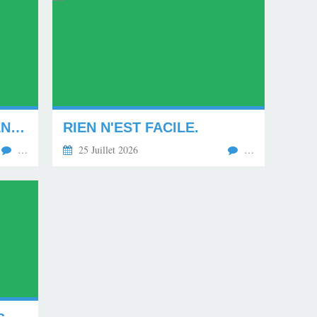
L'ENCLAVE DE CEUTA ENVAHIE.
RIEN N'EST FACILE.
…
25 Juillet 2026
…